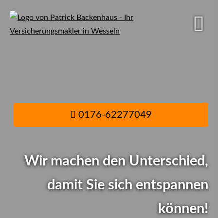
0176-62277049
0176-62277049
Wir machen den Unterschied,
damit Sie sich entspannen
Viele Bundesbürger
können!
zahlen zuviel für