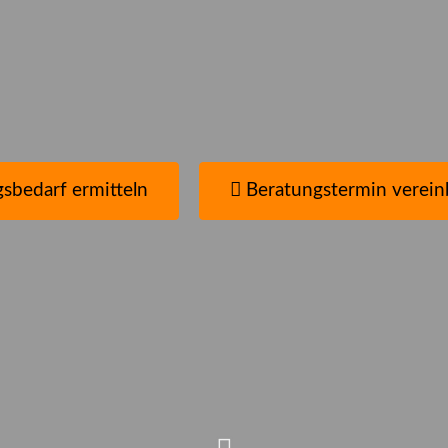
nen?
en
sbedarf ermitteln
Beratungstermin verein