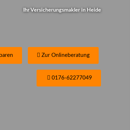
Wie ist das bei Ihnen?
Ihr Ver­sicherungs­makler in Heide
Schnell-Test... Jetzt gleich selbst checken
baren
Zur Onlineberatung
0176-62277049