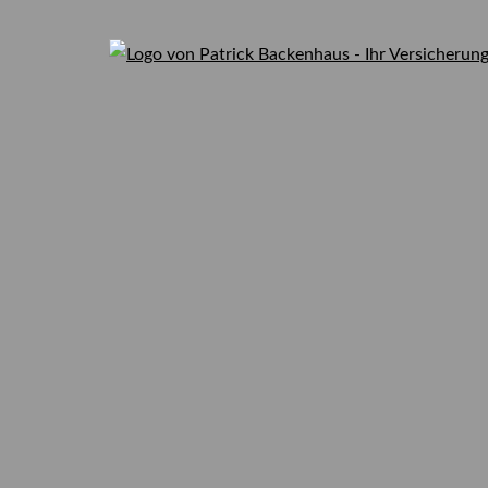
0176-62277049
Viele Bundesbü
zahlen zuviel f
Ihre Versicherung