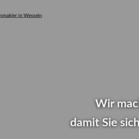
rger
Wir mac
ür
damit Sie si
en...