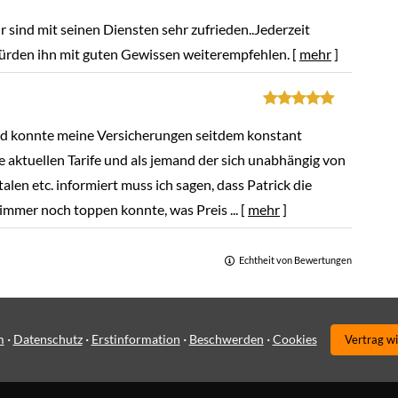
 sind mit seinen Diensten sehr zufrieden..Jederzeit
würden ihn mit guten Gewissen weiterempfehlen.
[
mehr
]
 und konnte meine Versicherungen seitdem konstant
ie aktuellen Tarife und als jemand der sich unabhängig von
len etc. informiert muss ich sagen, dass Patrick die
immer noch toppen konnte, was Preis ...
[
mehr
]
Echtheit von Bewertungen
·
·
·
·
m
Datenschutz
Erstinformation
Beschwerden
Cookies
Vertrag w