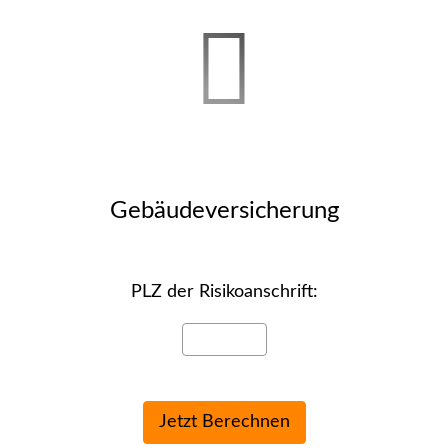
Ge­bäude­ver­si­che­rung
PLZ der Risiko­anschrift: