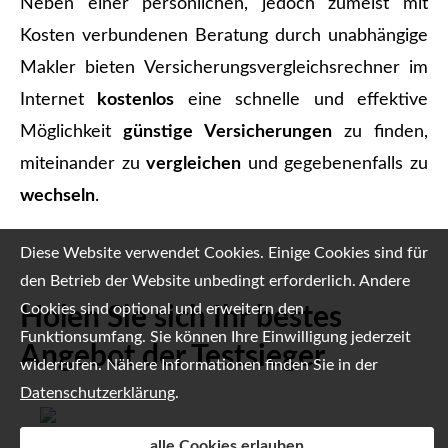
Neben einer persönlichen, jedoch zumeist mit
Kosten verbundenen Beratung durch unabhängige
Makler bieten Versicherungsvergleichsrechner im
Internet
kostenlos
eine schnelle und effektive
Möglichkeit
günstige Versicherungen
zu finden,
miteinander zu
ver­gleichen
und gegebenenfalls zu
wechseln
.
Diese Website verwendet Cookies. Einige Cookies sind für
den Betrieb der Website unbedingt erforderlich. Andere
Cookies sind optional und erweitern den
Holen Sie sich Ihr bestes
Funktionsumfang. Sie können Ihre Einwilligung jederzeit
Angebot der Testsieger
widerrufen. Nähere Informationen finden Sie in der
Datenschutzerklärung
.
alle Cookies erlauben