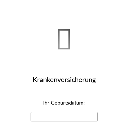
Kranken­ver­si­che­rung
Ihr Geburts­datum: