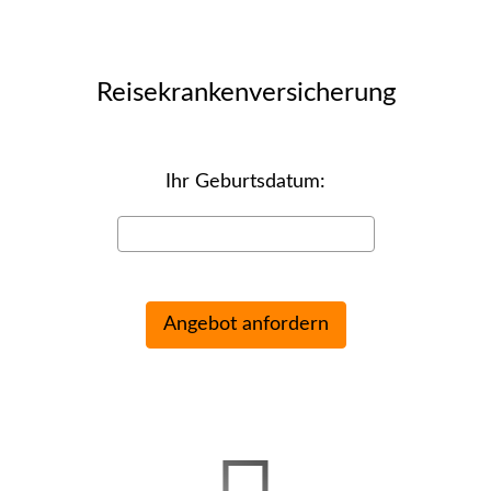
Reise­kranken­ver­si­che­rung
Ihr Geburts­datum: