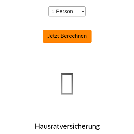
Haus­rat­ver­si­che­rung