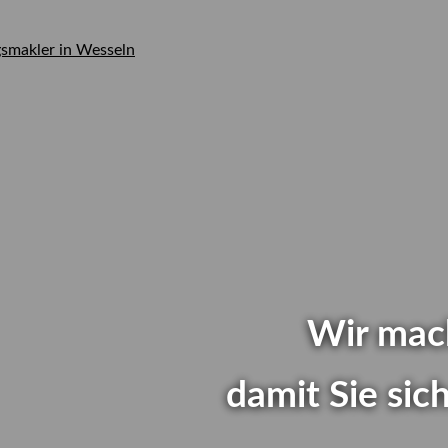
rger
Wir mac
ür
damit Sie si
en...