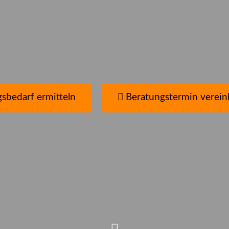
nen?
en
sbedarf ermitteln
Beratungstermin verein