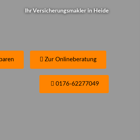
Wie ist das bei Ihnen?
Ihr Ver­sicherungs­makler in Heide
Schnell-Test... Jetzt gleich selbst checken
baren
Zur Onlineberatung
0176-62277049