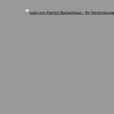
0176-62277049
Viele Bundesbü
zahlen zuviel f
Ihre Versicherung