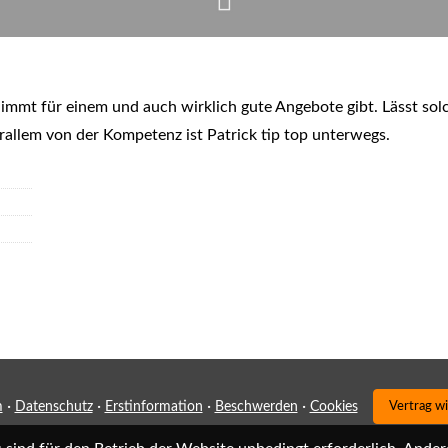
it nimmt für einem und auch wirklich gute Angebote gibt. Lässt s
rallem von der Kompetenz ist Patrick tip top unterwegs.
·
·
·
·
m
Datenschutz
Erstinformation
Beschwerden
Cookies
Vertrag w