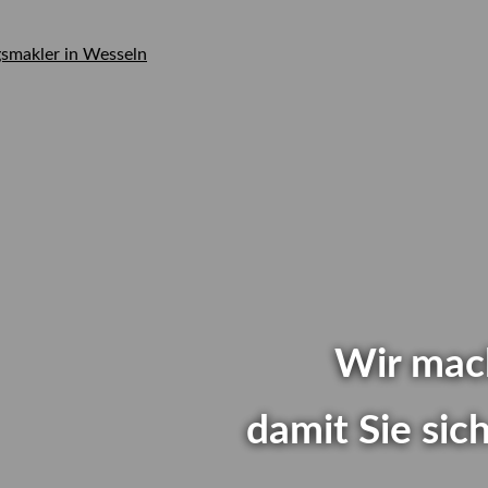
rger
Wir mac
ür
damit Sie si
en...