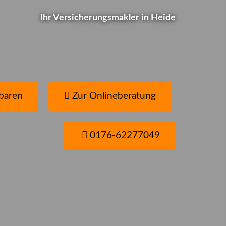
Wie ist das bei Ihnen?
Ihr Ver­sicherungs­makler in Heide
Schnell-Test... Jetzt gleich selbst checken
baren
Zur Onlineberatung
0176-62277049