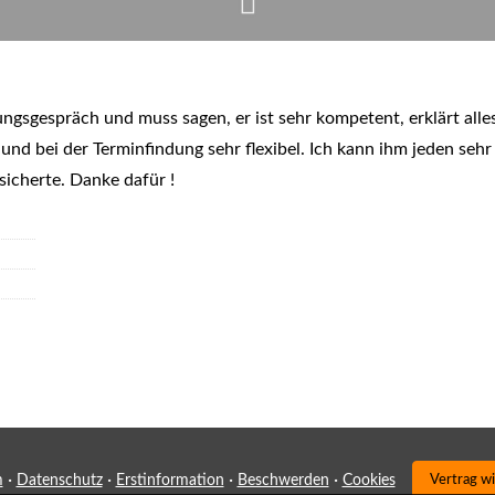
ungsgespräch und muss sagen, er ist sehr kompetent, erklärt alle
nd bei der Terminfindung sehr flexibel. Ich kann ihm jeden sehr 
icherte. Danke dafür !
·
·
·
·
m
Datenschutz
Erstinformation
Beschwerden
Cookies
Vertrag w