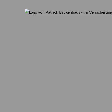
0176-62277049
Viele Bundesbü
zahlen zuviel f
Ihre Versicherung