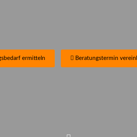
nen?
en
sbedarf ermitteln
Beratungstermin verein