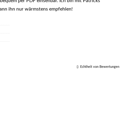
 bequem per PDF einsehbar. Ich bin mit Patricks
kann ihn nur wärmstens empfehlen!
Echtheit von Bewertungen