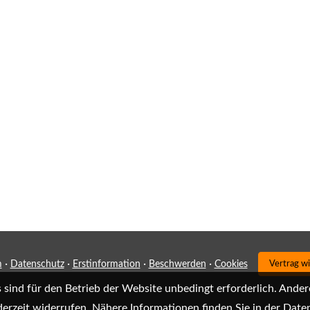
·
·
·
·
m
Datenschutz
Erstinformation
Beschwerden
Cookies
Vertrag w
sind für den Betrieb der Website unbedingt erforderlich. Ander
derzeit widerrufen. Nähere Informationen finden Sie in der
Daten