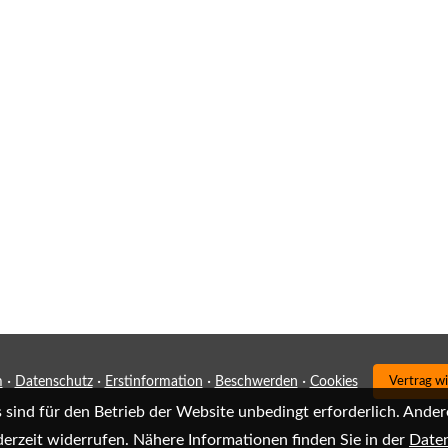
·
·
·
·
m
Datenschutz
Erstinformation
Beschwerden
Cookies
Vertrag w
sind für den Betrieb der Website unbedingt erforderlich. Ander
derzeit widerrufen. Nähere Informationen finden Sie in der
Daten