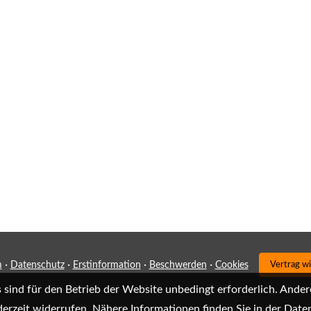
·
·
·
·
m
Datenschutz
Erstinformation
Beschwerden
Cookies
Vertrag w
sind für den Betrieb der Website unbedingt erforderlich. Ander
derzeit widerrufen. Nähere Informationen finden Sie in der
Daten